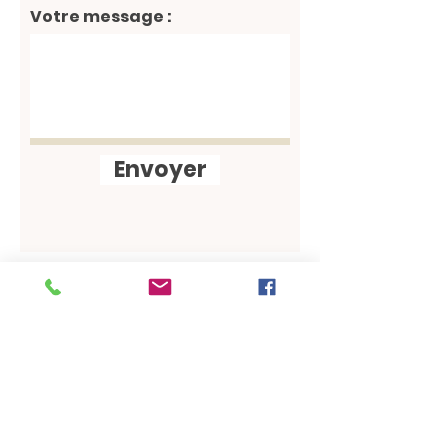
Votre message :
Envoyer
Contact :
agrigeobio@gmail.com
AGRIGEOBIO est une association de loi
1901 enregistrée à la préfecture du
Rhône le 26 octobre 2022 sous le n°
W691106600