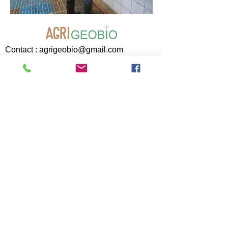
Contact :
agrigeobio@gmail.com
AGRIGEOBIO est une association de loi
1901 enregistrée à la préfecture du
Rhône le 26 octobre 2022 sous le n°
W691106600
Bureau